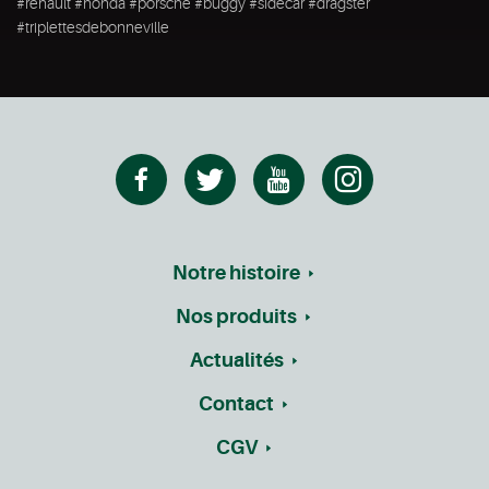
#renault #honda #porsche #buggy #sidecar #dragster
#triplettesdebonneville
Notre histoire
Nos produits
Actualités
Contact
CGV