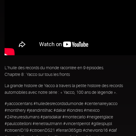
L’huile des records du monde racontée en 9 épisodes.
Chapitre 8 : Yacco sur tous les fronts
La grande histoire de Yacco à travers la petite histoire des records
automobiles avec notre série : « Yacco, 100 ans de légende ».
#yaccocentans #huiledesrecordsdumonde #centenaireyacco
#montlhery #jeandintilhac #dakar #londres #mexico
#24heuresdumans #parisdakar #montecarlo #neigeetglace
#paulcoltelloni #renetrautmann #vincentperrot #gillespujol
#citroenID19 #citroenDS21 #ferrari365gtb #chevronb16 #daf