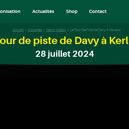
onisation
Actualités
Shop
Contact
Accueil
Actualités
Yacco Vidéos
Le Tour De Piste De Davy À Kerlabo
tour de piste de Davy à Ker
28 juillet 2024