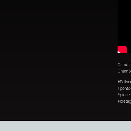
Caméra 
Champio
#Rallyc
#pontde
#piece
#bretag