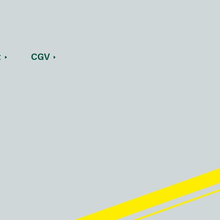
t
CGV