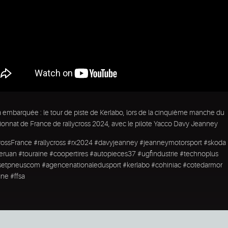
embarquée : le tour de piste de Kerlabo, lors de la cinquième manche du
nnat de France de rallycross 2024, avec le pilote Yacco Davy Jeanney
rossFrance #rallycross #rx2024 #davyjeanney #jeanneymotorsport #skoda
ruan #touraine #coopertires #autopieces37 #ugfindustrie #technoplus
setpneuscom #agencenationaledusport #kerlabo #cohiniac #cotedarmor
ne #ffsa