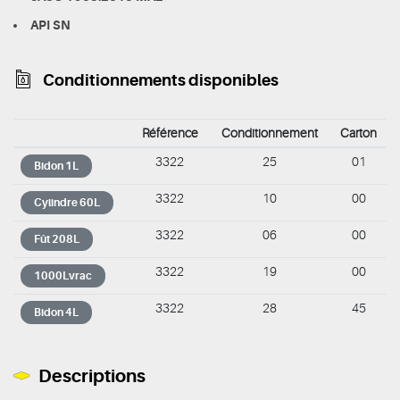
API SN
Conditionnements disponibles
Référence
Conditionnement
Carton
3322
25
01
Bidon 1L
3322
10
00
Cylindre 60L
3322
06
00
Fût 208L
3322
19
00
1000Lvrac
3322
28
45
Bidon 4L
Descriptions