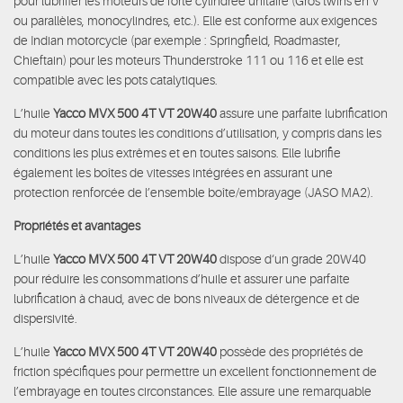
pour lubrifier les moteurs de forte cylindrée unitaire (Gros twins en V
ou parallèles, monocylindres, etc.). Elle est conforme aux exigences
de Indian motorcycle (par exemple : Springfield, Roadmaster,
Chieftain) pour les moteurs Thunderstroke 111 ou 116 et elle est
compatible avec les pots catalytiques.
L’huile
Yacco MVX 500 4T VT 20W40
assure une parfaite lubrification
du moteur dans toutes les conditions d’utilisation, y compris dans les
conditions les plus extrêmes et en toutes saisons. Elle lubrifie
également les boîtes de vitesses intégrées en assurant une
protection renforcée de l’ensemble boîte/embrayage (JASO MA2).
Propriétés et avantages
L’huile
Yacco MVX 500 4T VT 20W40
dispose d‘un grade 20W40
pour réduire les consommations d’huile et assurer une parfaite
lubrification à chaud, avec de bons niveaux de détergence et de
dispersivité.
L’huile
Yacco MVX 500 4T VT 20W40
possède des propriétés de
friction spécifiques pour permettre un excellent fonctionnement de
l’embrayage en toutes circonstances. Elle assure une remarquable