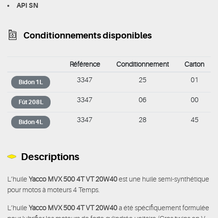
API SN
Conditionnements disponibles
Référence
Conditionnement
Carton
3347
25
01
Bidon 1L
3347
06
00
Fût 208L
3347
28
45
Bidon 4L
Descriptions
L’huile
Yacco MVX 500 4T VT 20W40
est une huile semi-synthétique
pour motos à moteurs 4 Temps.
L’huile
Yacco MVX 500 4T VT 20W40
a été spécifiquement formulée