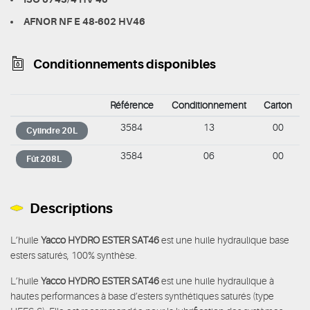
AFNOR NF E 48-602 HV46
Conditionnements disponibles
Référence
Conditionnement
Carton
3584
13
00
Cylindre 20L
3584
06
00
Fût 208L
Descriptions
L’huile
Yacco HYDRO ESTER SAT46
est une huile hydraulique base
esters saturés, 100% synthèse.
L’huile
Yacco HYDRO ESTER SAT46
est une huile hydraulique à
hautes performances à base d’esters synthétiques saturés (type